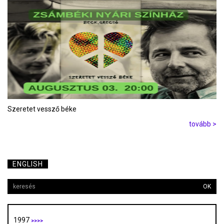
Szeretet vessző béke
tovább >
ENGLISH
OK
1997
>>>>