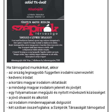
Ha támogatod munkánkat, akkor
- az ország legnagyobb független irodalmi szervezetét
- kedvenc íróidat
- a kortárs magyar irodalom oktatását
- a minőségi magyar irodalom jelenét és jövőjét
- egy folyamatosan megújuló és nyitott művészeti közösséget
- a jövő olvasóit és alkotóit
- az irodalom mindennapjainak dolgozóit
- két szóban összefoglalva: a Szépírók Társaságát támogatod