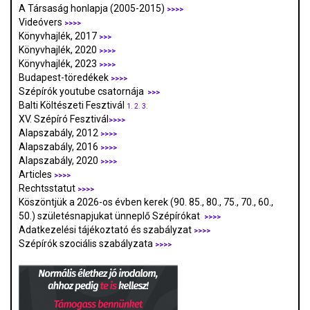
A Társaság honlapja (2005-2015)
>>>>
Videóvers
>>>>
Könyvhajlék, 2017
>>>
Könyvhajlék, 2020
>>>>
Könyvhajlék, 2023
>>>>
Budapest-töredékek
>>>>
Szépírók youtube csatornája
>>>
Balti Költészeti Fesztivál
1.
2.
3.
XV. Szépíró Fesztivál
>>>>
Alapszabály, 2012
>>>>
Alapszabály, 2016
>>>>
Alapszabály, 2020
>>>>
Articles
>>>>
Rechtsstatut
>>>>
Köszöntjük a 2026-os évben kerek (90. 85., 80., 75., 70., 60.,
50.) születésnapjukat ünneplő Szépírókat
>>>>
Adatkezelési tájékoztató és szabályzat
>>>
>
Szépírók szociális szabályzata
>>>>