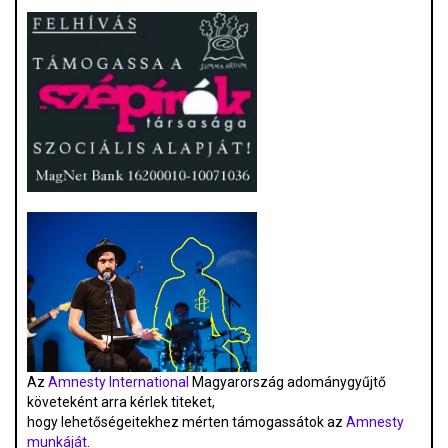
Az
Amnesty International
Magyarország adománygyűjtő
követeként arra kérlek titeket,
hogy lehetőségeitekhez mérten támogassátok az
Amnesty
munkáját
.