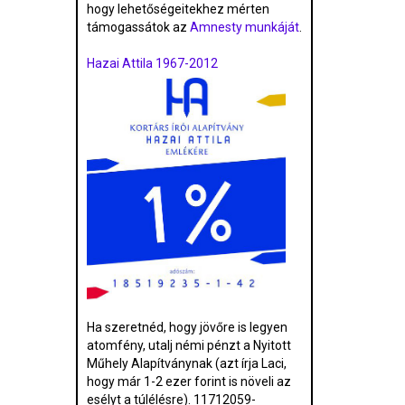
hogy lehetőségeitekhez mérten
támogassátok az
Amnesty munkáját
.
Hazai Attila 1967-2012
Ha szeretnéd, hogy jövőre is legyen
atomfény, utalj némi pénzt a Nyitott
Műhely Alapítványnak (azt írja Laci,
hogy már 1-2 ezer forint is növeli az
esélyt a túlélésre). 11712059-