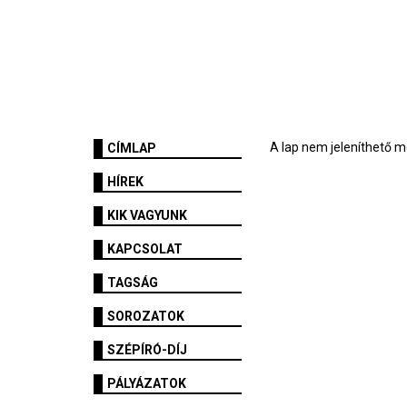
A lap nem jeleníthető m
CÍMLAP
HÍREK
KIK VAGYUNK
KAPCSOLAT
TAGSÁG
SOROZATOK
SZÉPÍRÓ-DÍJ
PÁLYÁZATOK