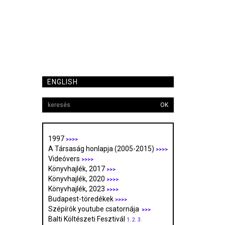
ENGLISH
OK
1997
>>>>
A Társaság honlapja (2005-2015)
>>>>
Videóvers
>>>>
Könyvhajlék, 2017
>>>
Könyvhajlék, 2020
>>>>
Könyvhajlék, 2023
>>>>
Budapest-töredékek
>>>>
Szépírók youtube csatornája
>>>
Balti Költészeti Fesztivál
1.
2.
3.