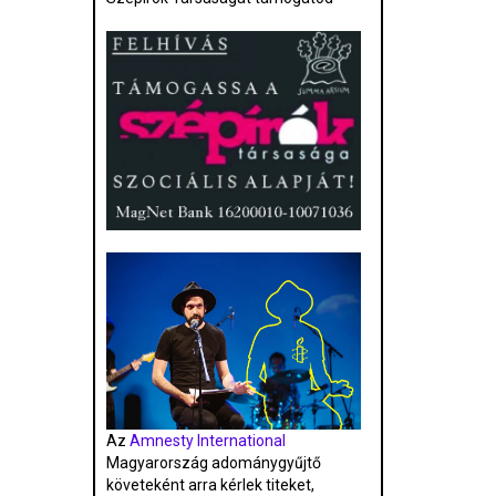
Az
Amnesty International
Magyarország adománygyűjtő
követeként arra kérlek titeket,