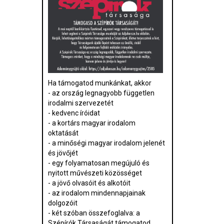
Ha támogatod munkánkat, akkor
- az ország legnagyobb független
irodalmi szervezetét
- kedvenc íróidat
- a kortárs magyar irodalom
oktatását
- a minőségi magyar irodalom jelenét
és jövőjét
- egy folyamatosan megújuló és
nyitott művészeti közösséget
- a jövő olvasóit és alkotóit
- az irodalom mindennapjainak
dolgozóit
- két szóban összefoglalva: a
Szépírók Társaságát támogatod