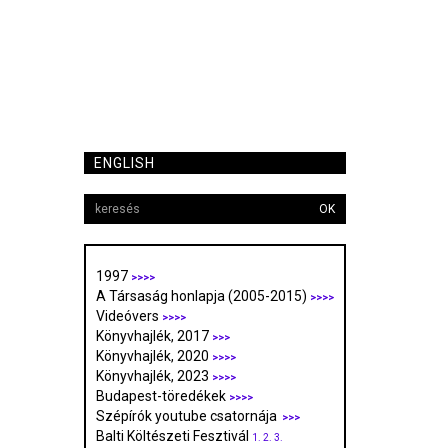
ENGLISH
OK
1997
>>>>
A Társaság honlapja (2005-2015)
>>>>
Videóvers
>>>>
Könyvhajlék, 2017
>>>
Könyvhajlék, 2020
>>>>
Könyvhajlék, 2023
>>>>
Budapest-töredékek
>>>>
Szépírók youtube csatornája
>>>
Balti Költészeti Fesztivál
1.
2.
3.