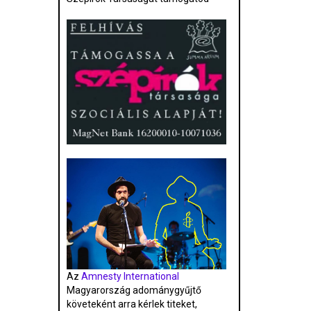
Az
Amnesty International
Magyarország adománygyűjtő
követeként arra kérlek titeket,