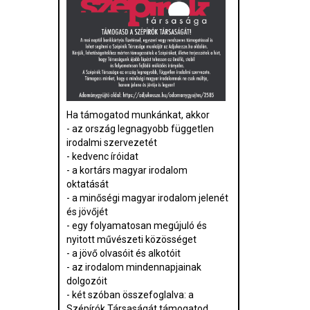
Ha támogatod munkánkat, akkor
- az ország legnagyobb független
irodalmi szervezetét
- kedvenc íróidat
- a kortárs magyar irodalom
oktatását
- a minőségi magyar irodalom jelenét
és jövőjét
- egy folyamatosan megújuló és
nyitott művészeti közösséget
- a jövő olvasóit és alkotóit
- az irodalom mindennapjainak
dolgozóit
- két szóban összefoglalva: a
Szépírók Társaságát támogatod