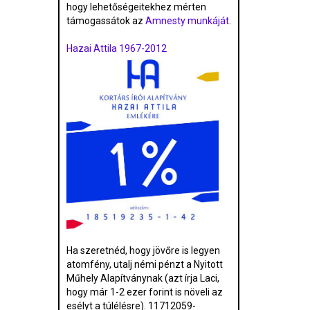
hogy lehetőségeitekhez mérten
támogassátok az
Amnesty munkáját
.
Hazai Attila 1967-2012
Ha szeretnéd, hogy jövőre is legyen
atomfény, utalj némi pénzt a Nyitott
Műhely Alapítványnak (azt írja Laci,
hogy már 1-2 ezer forint is növeli az
esélyt a túlélésre). 11712059-