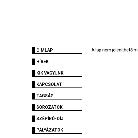
A lap nem jeleníthető m
CÍMLAP
HÍREK
KIK VAGYUNK
KAPCSOLAT
TAGSÁG
SOROZATOK
SZÉPÍRÓ-DÍJ
PÁLYÁZATOK